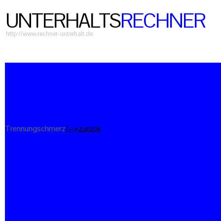
UNTERHALTS
RECHNER
http://www.rechner-unterhalt.de
Trennungschmerz
/-->zurück